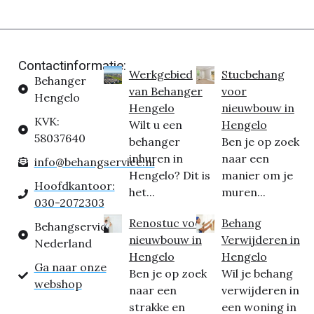
Contactinformatie:
Werkgebied
Stucbehang
Behanger
van Behanger
voor
Hengelo
Hengelo
nieuwbouw in
KVK:
Wilt u een
Hengelo
58037640
behanger
Ben je op zoek
inhuren in
naar een
info@behangservice.nl
Hengelo? Dit is
manier om je
Hoofdkantoor:
het...
muren...
030-2072303
Renostuc voor
Behang
Behangservice
nieuwbouw in
Verwijderen in
Nederland
Hengelo
Hengelo
Ga naar onze
Ben je op zoek
Wil je behang
webshop
naar een
verwijderen in
strakke en
een woning in