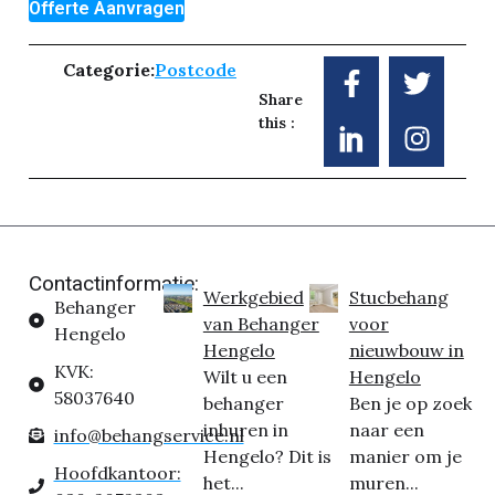
Offerte Aanvragen
Categorie:
Postcode
Share
this :
Contactinformatie:
Werkgebied
Stucbehang
Behanger
van Behanger
voor
Hengelo
Hengelo
nieuwbouw in
KVK:
Wilt u een
Hengelo
58037640
behanger
Ben je op zoek
inhuren in
naar een
info@behangservice.nl
Hengelo? Dit is
manier om je
Hoofdkantoor:
het...
muren...