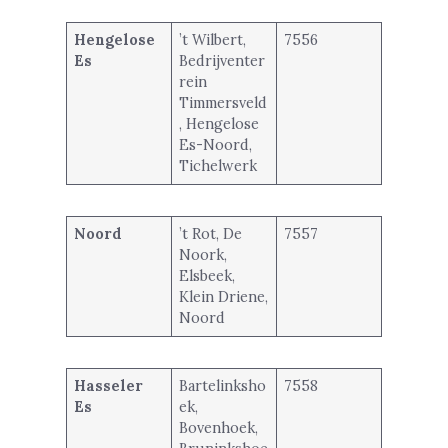
Hengelose
’t Wilbert,
7556
Es
Bedrijventer
rein
Timmersveld
, Hengelose
Es-Noord,
Tichelwerk
Noord
’t Rot, De
7557
Noork,
Elsbeek,
Klein Driene,
Noord
Hasseler
Bartelinksho
7558
Es
ek,
Bovenhoek,