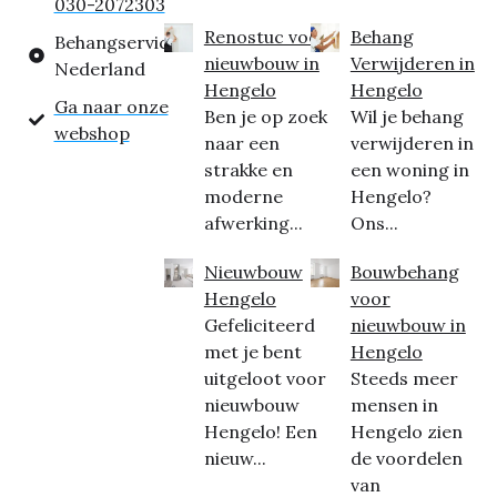
030-2072303
Renostuc voor
Behang
Behangservice
nieuwbouw in
Verwijderen in
Nederland
Hengelo
Hengelo
Ga naar onze
Ben je op zoek
Wil je behang
webshop
naar een
verwijderen in
strakke en
een woning in
moderne
Hengelo?
afwerking...
Ons...
Nieuwbouw
Bouwbehang
Hengelo
voor
Gefeliciteerd
nieuwbouw in
met je bent
Hengelo
uitgeloot voor
Steeds meer
nieuwbouw
mensen in
Hengelo! Een
Hengelo zien
nieuw...
de voordelen
van