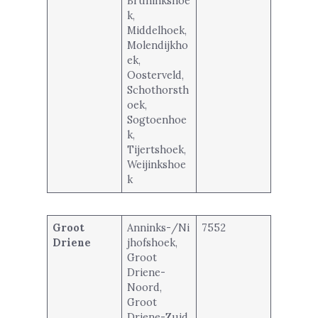
Bruninkshoe
k,
Middelhoek,
Molendijkho
ek,
Oosterveld,
Schothorsth
oek,
Sogtoenhoe
k,
Tijertshoek,
Weijinkshoe
k
Groot
Anninks-/Ni
7552
Driene
jhofshoek,
Groot
Driene-
Noord,
Groot
Driene-Zuid,