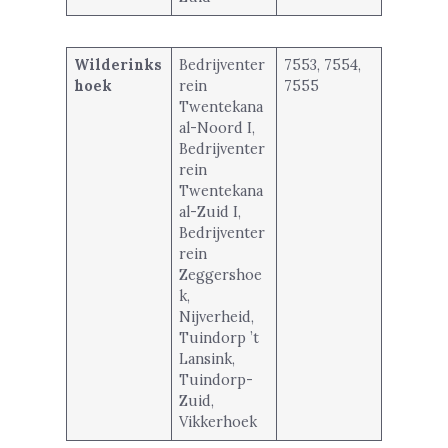
Wilderinks
Bedrijventer
7553, 7554,
hoek
rein
7555
Twentekana
al-Noord I,
Bedrijventer
rein
Twentekana
al-Zuid I,
Bedrijventer
rein
Zeggershoe
k,
Nijverheid,
Tuindorp ’t
Lansink,
Tuindorp-
Zuid,
Vikkerhoek