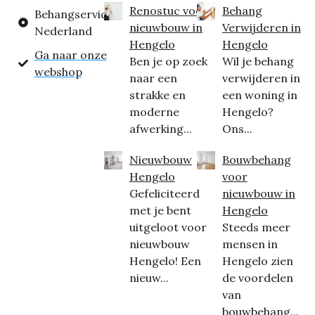
Renostuc voor
Behang
Behangservice
nieuwbouw in
Verwijderen in
Nederland
Hengelo
Hengelo
Ga naar onze
Ben je op zoek
Wil je behang
webshop
naar een
verwijderen in
strakke en
een woning in
moderne
Hengelo?
afwerking...
Ons...
Nieuwbouw
Bouwbehang
Hengelo
voor
Gefeliciteerd
nieuwbouw in
met je bent
Hengelo
uitgeloot voor
Steeds meer
nieuwbouw
mensen in
Hengelo! Een
Hengelo zien
nieuw...
de voordelen
van
bouwbehang...