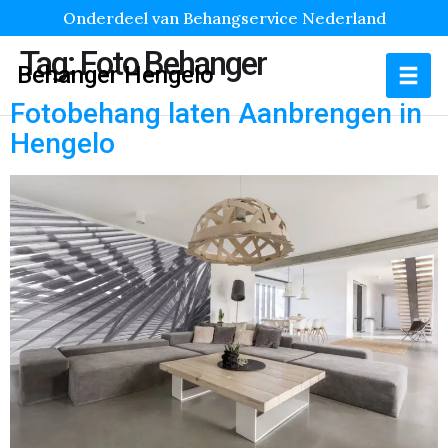
Onderdeel van Behangservice Nederland
Tag:
Foto Behanger
Behanger Hengelo
Fotobehang laten Aanbrengen in
Hengelo