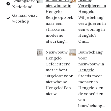
Behangservice
nieuwbouw in
Verwijderen in
Nederland
Hengelo
Hengelo
Ga naar onze
Ben je op zoek
Wil je behang
webshop
naar een
verwijderen in
strakke en
een woning in
moderne
Hengelo?
afwerking...
Ons...
Nieuwbouw
Bouwbehang
Hengelo
voor
Gefeliciteerd
nieuwbouw in
met je bent
Hengelo
uitgeloot voor
Steeds meer
nieuwbouw
mensen in
Hengelo! Een
Hengelo zien
nieuw...
de voordelen
van
bouwbehang...