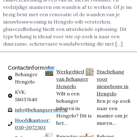
veelzijdige manieren om wanden af te werken. Of je nu
bezig bent met een renovatie of de wanden van je
nieuwbouwwoning in Hengelo wilt versterken,
glasvezelbehang biedt een uitstekende oplossing. Dit
type behang is ideaal voor wie op zoek is naar een
duurzame, scheurvaste wandafwerking die niet […]
Contactinformatie:
Werkgebied
Stucbehang
Behanger
van Behanger
voor
Hengelo
Hengelo
nieuwbouw in
KVK:
Wilt u een
Hengelo
58037640
behanger
Ben je op zoek
inhuren in
naar een
info@behangservice.nl
Hengelo? Dit is
manier om je
Hoofdkantoor:
het...
muren...
030-2072303
Renostuc voor
Behang