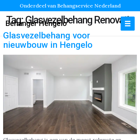
Onderdeel van Behangservice Nederland
Tag:
Glasvezelbehang Renovatie
Behanger Hengelo
Glasvezelbehang voor
nieuwbouw in Hengelo
Glasvezelbehang is een van de meest robuuste en