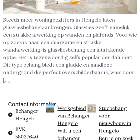
Steeds meer woningbezitters in Hengelo laten
glasvliesbehang aanbrengen. Glasvlies geeft namelijk
een strakke afwerking op wanden en plafonds. Voor wie
op zoek is naar een duurzame en strakke
wandafwerking, is glasvliesbehang een uitstekende
optie. Het is tegenwoordig zelfs populairder dan ooit!
Dit type behang biedt een gladde en naadloze
ondergrond die perfect overschilderbaar is, waardoor
[…]
Contactinformatie:
Werkgebied
Stucbehang
Behanger
van Behanger
voor
Hengelo
Hengelo
nieuwbouw in
KVK:
Wilt u een
Hengelo
58037640
behanger
Ben je op zoek