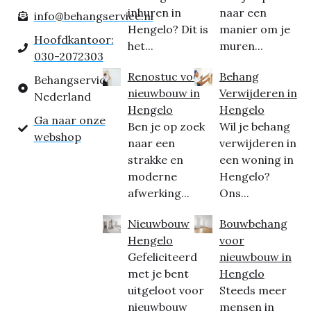
inhuren in
naar een
info@behangservice.nl
Hengelo? Dit is
manier om je
Hoofdkantoor:
het...
muren...
030-2072303
Renostuc voor
Behang
Behangservice
nieuwbouw in
Verwijderen in
Nederland
Hengelo
Hengelo
Ga naar onze
Ben je op zoek
Wil je behang
webshop
naar een
verwijderen in
strakke en
een woning in
moderne
Hengelo?
afwerking...
Ons...
Nieuwbouw
Bouwbehang
Hengelo
voor
Gefeliciteerd
nieuwbouw in
met je bent
Hengelo
uitgeloot voor
Steeds meer
nieuwbouw
mensen in