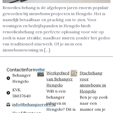
Renovlies behang is de afgelopen jaren enorm populair
geworden bij nieuwbouwprojecten in Hengelo. Het is
namelijk betaalbaar en prachtig om te zien. Voor
woningen en bedrijfspanden in Hengelo biedt
renovliesbehang een perfecte oplossing voor wie op
zoek is naar strakke, naadloze muren zonder het gedoe
van traditioneel stucwerk. Of je nu in een
nieuwbouwwoning in […]
Contactinformatie:
Werkgebied
Stucbehang
Behanger
van Behanger
voor
Hengelo
Hengelo
nieuwbouw in
KVK:
Wilt u een
Hengelo
58037640
behanger
Ben je op zoek
inhuren in
naar een
info@behangservice.nl
Hengelo? Dit is
manier om je