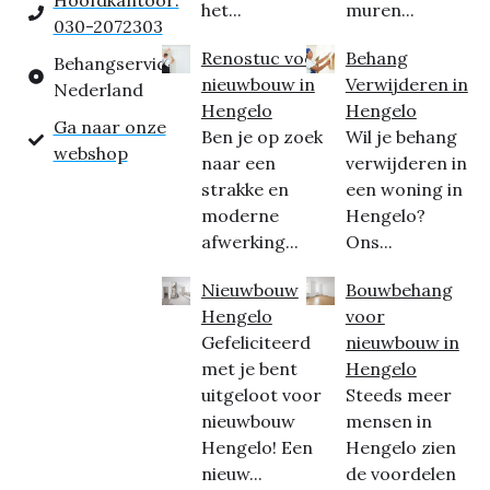
Hoofdkantoor:
het...
muren...
030-2072303
Renostuc voor
Behang
Behangservice
nieuwbouw in
Verwijderen in
Nederland
Hengelo
Hengelo
Ga naar onze
Ben je op zoek
Wil je behang
webshop
naar een
verwijderen in
strakke en
een woning in
moderne
Hengelo?
afwerking...
Ons...
Nieuwbouw
Bouwbehang
Hengelo
voor
Gefeliciteerd
nieuwbouw in
met je bent
Hengelo
uitgeloot voor
Steeds meer
nieuwbouw
mensen in
Hengelo! Een
Hengelo zien
nieuw...
de voordelen