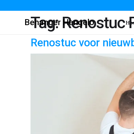
Tag:
Renostuc 
Behanger Hengelo
Ho
Renostuc voor nieuw