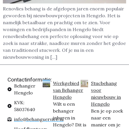
Renovlies behang is de afgelopen jaren enorm populair
geworden bij nieuwbouwprojecten in Hengelo. Het is
namelijk betaalbaar en prachtig om te zien. Voor
woningen en bedrijfspanden in Hengelo biedt
renovliesbehang een perfecte oplossing voor wie op
zoek is naar strakke, naadloze muren zonder het gedoe
van traditioneel stucwerk. Of je nu in een
nieuwbouwwoning in […]
Contactinformatie:
Werkgebied
Stucbehang
Behanger
van Behanger
voor
Hengelo
Hengelo
nieuwbouw in
KVK:
Wilt u een
Hengelo
58037640
behanger
Ben je op zoek
inhuren in
naar een
info@behangservice.nl
Hengelo? Dit is
manier om je