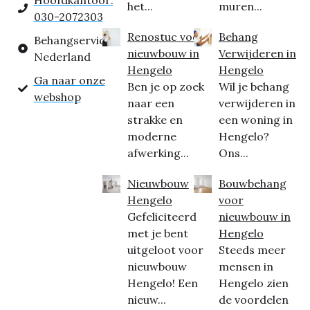
Hoofdkantoor:
het...
muren...
030-2072303
Renostuc voor
Behang
Behangservice
nieuwbouw in
Verwijderen in
Nederland
Hengelo
Hengelo
Ga naar onze
Ben je op zoek
Wil je behang
webshop
naar een
verwijderen in
strakke en
een woning in
moderne
Hengelo?
afwerking...
Ons...
Nieuwbouw
Bouwbehang
Hengelo
voor
Gefeliciteerd
nieuwbouw in
met je bent
Hengelo
uitgeloot voor
Steeds meer
nieuwbouw
mensen in
Hengelo! Een
Hengelo zien
nieuw...
de voordelen