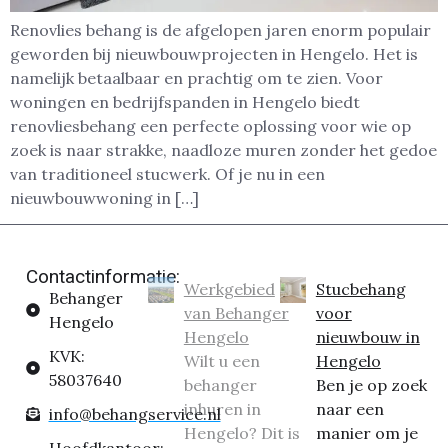
Renovlies behang is de afgelopen jaren enorm populair
geworden bij nieuwbouwprojecten in Hengelo. Het is
namelijk betaalbaar en prachtig om te zien. Voor
woningen en bedrijfspanden in Hengelo biedt
renovliesbehang een perfecte oplossing voor wie op
zoek is naar strakke, naadloze muren zonder het gedoe
van traditioneel stucwerk. Of je nu in een
nieuwbouwwoning in […]
Contactinformatie:
Werkgebied
Stucbehang
Behanger
van Behanger
voor
Hengelo
Hengelo
nieuwbouw in
KVK:
Wilt u een
Hengelo
58037640
behanger
Ben je op zoek
inhuren in
naar een
info@behangservice.nl
Hengelo? Dit is
manier om je