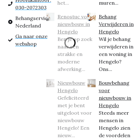
Hoofdkantoor:
het...
muren...
030-2072303
Renostuc voor
Behang
Behangservice
nieuwbouw in
Verwijderen in
Nederland
Hengelo
Hengelo
Ga naar onze
Ben je op zoek
Wil je behang
webshop
naar een
verwijderen in
strakke en
een woning in
moderne
Hengelo?
afwerking...
Ons...
Nieuwbouw
Bouwbehang
Hengelo
voor
Gefeliciteerd
nieuwbouw in
met je bent
Hengelo
uitgeloot voor
Steeds meer
nieuwbouw
mensen in
Hengelo! Een
Hengelo zien
nieuw...
de voordelen