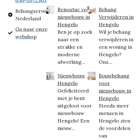
030-2072303
Renostuc voor
Behang
Behangservice
nieuwbouw in
Verwijderen in
Nederland
Hengelo
Hengelo
Ga naar onze
Ben je op zoek
Wil je behang
webshop
naar een
verwijderen in
strakke en
een woning in
moderne
Hengelo?
afwerking...
Ons...
Nieuwbouw
Bouwbehang
Hengelo
voor
Gefeliciteerd
nieuwbouw in
met je bent
Hengelo
uitgeloot voor
Steeds meer
nieuwbouw
mensen in
Hengelo! Een
Hengelo zien
nieuw...
de voordelen
van