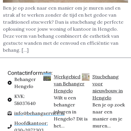
Ben je op zoek naar een manier om je muren snel en
strak af te werken zonder de tijd en het gedoe van
traditioneel stucwerk? Dan is stucbehang de perfecte
oplossing voor jouw woning of kantoor in Hengelo.
Deze vorm van behang combineert de esthetiek van
gestucte wanden met de eenvoud en efficiëntie van
behang. […]
Contactinformatie:
Werkgebied
Stucbehang
Behanger
van Behanger
voor
Hengelo
Hengelo
nieuwbouw in
KVK:
Wilt u een
Hengelo
58037640
behanger
Ben je op zoek
inhuren in
naar een
info@behangservice.nl
Hengelo? Dit is
manier om je
Hoofdkantoor:
het...
muren...
030-2072303