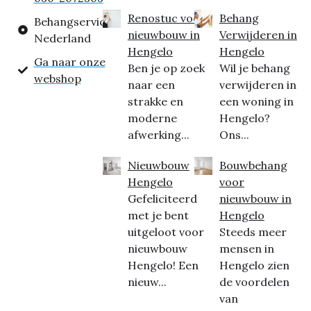
Renostuc voor
Behang
Behangservice
nieuwbouw in
Verwijderen in
Nederland
Hengelo
Hengelo
Ga naar onze
Ben je op zoek
Wil je behang
webshop
naar een
verwijderen in
strakke en
een woning in
moderne
Hengelo?
afwerking...
Ons...
Nieuwbouw
Bouwbehang
Hengelo
voor
Gefeliciteerd
nieuwbouw in
met je bent
Hengelo
uitgeloot voor
Steeds meer
nieuwbouw
mensen in
Hengelo! Een
Hengelo zien
nieuw...
de voordelen
van