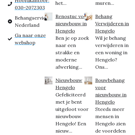
Hoofdkantoor:
het...
muren...
030-2072303
Renostuc voor
Behang
Behangservice
nieuwbouw in
Verwijderen in
Nederland
Hengelo
Hengelo
Ga naar onze
Ben je op zoek
Wil je behang
webshop
naar een
verwijderen in
strakke en
een woning in
moderne
Hengelo?
afwerking...
Ons...
Nieuwbouw
Bouwbehang
Hengelo
voor
Gefeliciteerd
nieuwbouw in
met je bent
Hengelo
uitgeloot voor
Steeds meer
nieuwbouw
mensen in
Hengelo! Een
Hengelo zien
nieuw...
de voordelen