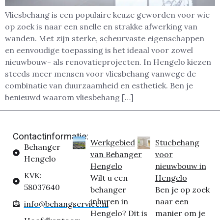
Vliesbehang is een populaire keuze geworden voor wie
op zoek is naar een snelle en strakke afwerking van
wanden. Met zijn sterke, scheurvaste eigenschappen
en eenvoudige toepassing is het ideaal voor zowel
nieuwbouw- als renovatieprojecten. In Hengelo kiezen
steeds meer mensen voor vliesbehang vanwege de
combinatie van duurzaamheid en esthetiek. Ben je
benieuwd waarom vliesbehang […]
Contactinformatie:
Werkgebied
Stucbehang
Behanger
van Behanger
voor
Hengelo
Hengelo
nieuwbouw in
KVK:
Wilt u een
Hengelo
58037640
behanger
Ben je op zoek
inhuren in
naar een
info@behangservice.nl
Hengelo? Dit is
manier om je