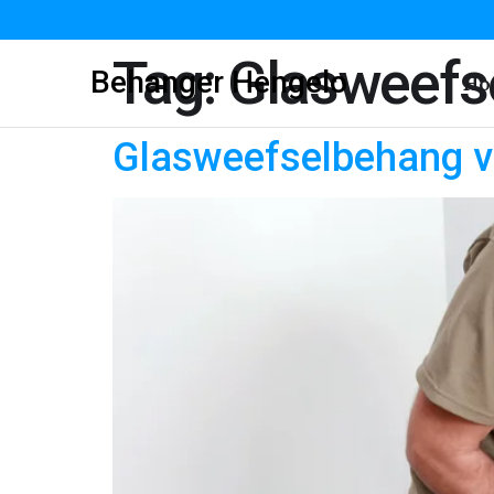
Tag:
Glasweefs
Behanger Hengelo
Ho
Glasweefselbehang v