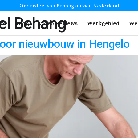
Onderdeel van Behangservice Nederland
el Behang
me
Blog
Video Reviews
Werkgebied
We
oor nieuwbouw in Hengelo