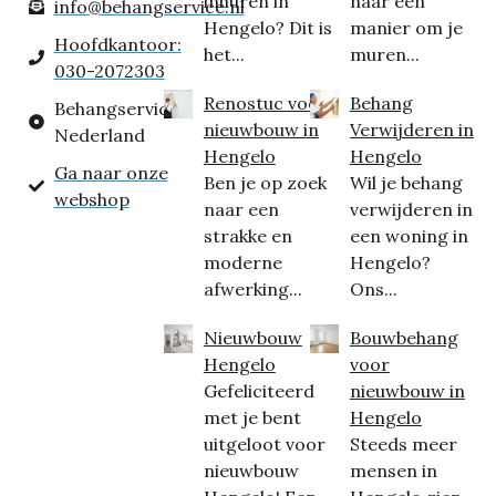
inhuren in
naar een
info@behangservice.nl
Hengelo? Dit is
manier om je
Hoofdkantoor:
het...
muren...
030-2072303
Renostuc voor
Behang
Behangservice
nieuwbouw in
Verwijderen in
Nederland
Hengelo
Hengelo
Ga naar onze
Ben je op zoek
Wil je behang
webshop
naar een
verwijderen in
strakke en
een woning in
moderne
Hengelo?
afwerking...
Ons...
Nieuwbouw
Bouwbehang
Hengelo
voor
Gefeliciteerd
nieuwbouw in
met je bent
Hengelo
uitgeloot voor
Steeds meer
nieuwbouw
mensen in